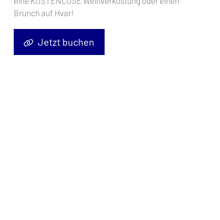
eine KOSTENLOSE Weinverkostung oder einen
Brunch auf Hvar!
Jetzt buchen
Entlang der atemberaubenden Türkisküste der Türkei liegt Göcek,
ein wahres Paradies für Segler, wo azurblaues Wasser auf üppige
Landschaften und antiken Charme trifft. Dieses idyllische Ziel,
zwischen Fethiye und Dalyan gelegen, besticht durch eine reiche
maritime Geschichte, atemberaubende Landschaften und eine
Vielzahl von Möglichkeiten für unvergessliche Segelabenteuer.