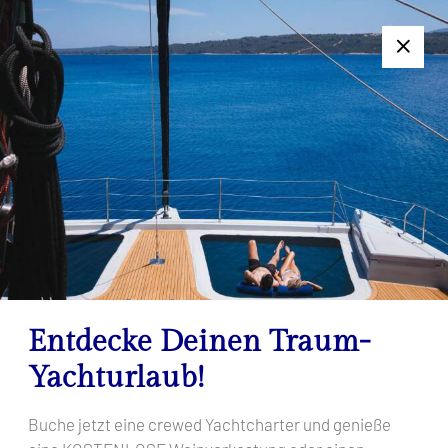
+385 95 502 0094
Folgen Sie uns:
7-Tage-Charter nicht geeignet? Kontaktieren Sie uns für ein
individuelles Angebot!
Göcek
Startseite
Reiseziele
Türkei
Göcek
Entdecke Deinen Traum-
Yachturlaub!
Buche jetzt eine crewed Yachtcharter und genieße