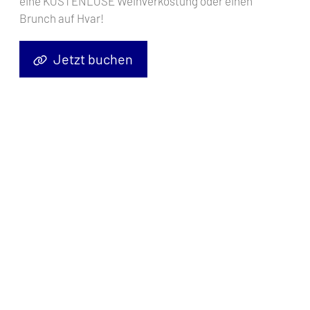
eine KOSTENLOSE Weinverkostung oder einen
Segelyacht
Brunch auf Hvar!
Jetzt buchen
Finde ein Boot
Es ist einfach!
Ihre Yacht suchen
Ergebnisse filtern
Ihre Yacht buchen
Ihren Abenteuer genießen
3443
gefundene Boote
Preis (Min - Max)