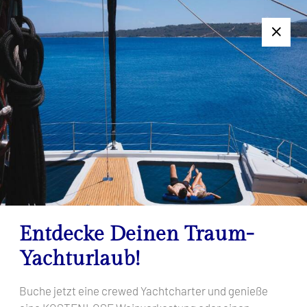
+385 95 502 0094
Folgen Sie uns:
7-Tage-Charter nicht geeignet? Kontaktieren Sie uns für ein
individuelles Angebot!
Filter Results
Ihre Suchergebnisse
Startseite
Ihre Suchergebnisse
Entdecke Deinen Traum-
Yachturlaub!
Buche jetzt eine crewed Yachtcharter und genieße