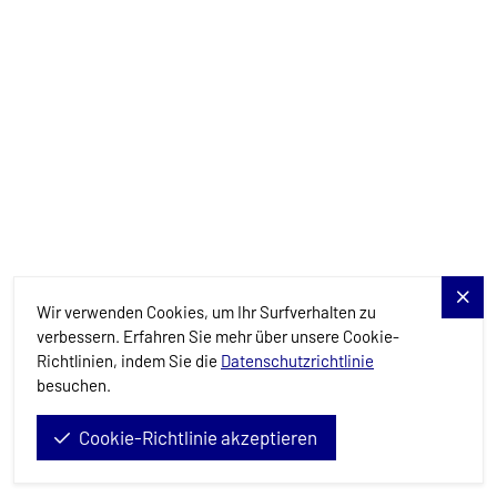
Details
Verfügbar
Mehr laden
Benötigen Sie Hilfe?
Wir verwenden Cookies, um Ihr Surfverhalten zu
verbessern. Erfahren Sie mehr über unsere Cookie-
Richtlinien, indem Sie die
Datenschutzrichtlinie
Planen Sie Ihren Traumsegelurlaub? Kontaktieren Sie uns, und
besuchen.
unsere Experten werden Sie auf jedem Schritt des Weges
begleiten.
Cookie-Richtlinie akzeptieren