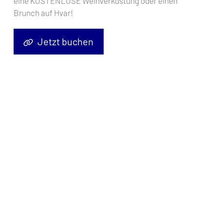
eine KOSTENLOSE Weinverkostung oder einen
Brunch auf Hvar!
Jetzt buchen
Willkommen an der Dodekanes-Küste im Süden Griechenlands,
einem Paradies für Segler, wo die Schönheit der Ägäis auf die
reiche Geschichte und Kultur der griechischen Inseln trifft.
Unternehmen Sie ein unvergessliches Segelabenteuer, während
wir durch diese atemberaubende Region navigieren und ihre
verborgenen Schätze und bezaubernden Landschaften
entdecken.
Segeln entlang der Dodekanes-
Küste im Süden Griechenlands: