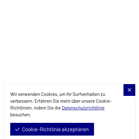
Yachts
Charter-Specials
Reiseziele
Dienstleistungen
Blog
Allure Navis
Wir verwenden Cookies, um Ihr Surfverhalten zu
verbessern. Erfahren Sie mehr über unsere Cookie-
Richtlinien, indem Sie die
Datenschutzrichtlinie
besuchen.
Allure Navis d.o.o. © 2026. All Rights Reserved.
Cookie-Richtlinie akzeptieren