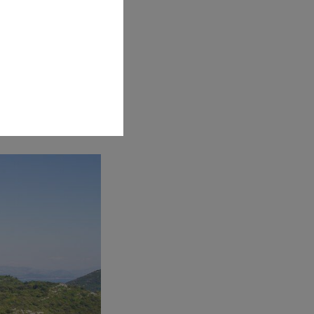
nt ist
heit umgeben. Der
t zum Kajakfahren
e nach Ruhe und