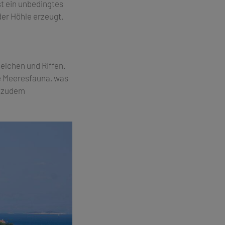
st ein unbedingtes
der Höhle erzeugt.
selchen und Riffen.
he Meeresfauna, was
n zudem