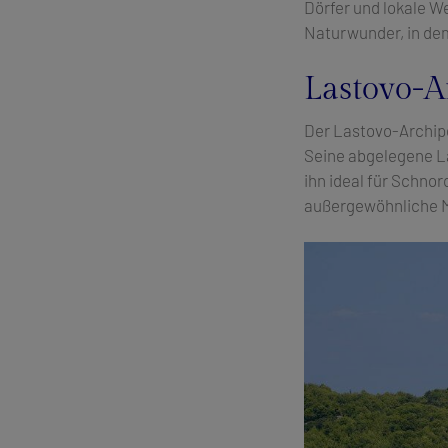
Dörfer und lokale W
Naturwunder, in dem
Lastovo-A
Der Lastovo-Archipel
Seine abgelegene La
ihn ideal für Schno
außergewöhnliche M