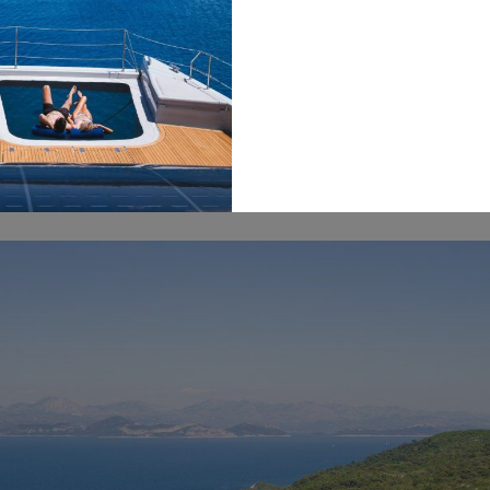
eln, das für seine karge Schönheit und Segelattraktivität bekan
et: Legenden und Seen
nsten Inseln Kroatiens, ist von Legenden und natürlicher Schön
umfasst zwei Salzseen, Veliko und Malo Jezero, die sich perfek
n. Die ruhige Umgebung der Insel ist ideal für diejenigen, di
n.