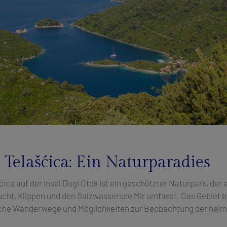
 Telašćica: Ein Naturparadies
ica auf der Insel Dugi Otok ist ein geschützter Naturpark, der 
ht, Klippen und den Salzwassersee Mir umfasst. Das Gebiet b
sche Wanderwege und Möglichkeiten zur Beobachtung der heim