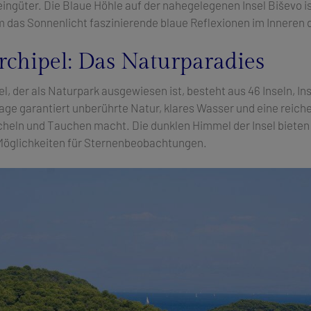
eingüter. Die Blaue Höhle auf der nahegelegenen Insel Biševo i
 das Sonnenlicht faszinierende blaue Reflexionen im Inneren 
rchipel: Das Naturparadies
, der als Naturpark ausgewiesen ist, besteht aus 46 Inseln, In
ge garantiert unberührte Natur, klares Wasser und eine reic
rcheln und Tauchen macht. Die dunklen Himmel der Insel biete
öglichkeiten für Sternenbeobachtungen.