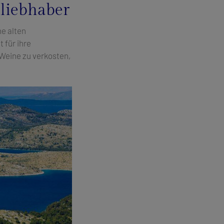
nliebhaber
ne alten
 für ihre
Weine zu verkosten,