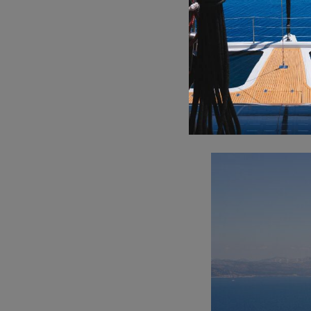
Labyrinth aus 89 Ins
Insel Mlj
Mljet, eine der grü
Nationalpark Mljet 
und Schwimmen eigne
Entspannung suche