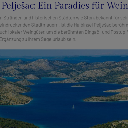
 Pelješac: Ein Paradies für Wei
 Stränden und historischen Städten wie Ston, bekannt für sei
indruckenden Stadtmauern, ist die Halbinsel Pelješac berühmt
uch lokaler Weingüter, um die berühmten Dingač- und Postup-
 Ergänzung zu Ihrem Segelurlaub sein.