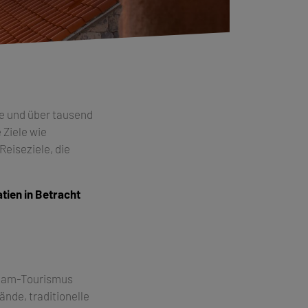
dte und über tausend
 Ziele wie
Reiseziele, die
atien in Betracht
tream-Tourismus
ände, traditionelle