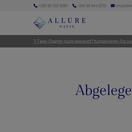
+385 95 502 0094
+385 99 844 2210
info@allu
7-Tage-Charter nicht geeignet? Kontaktieren Sie uns
Abgelege