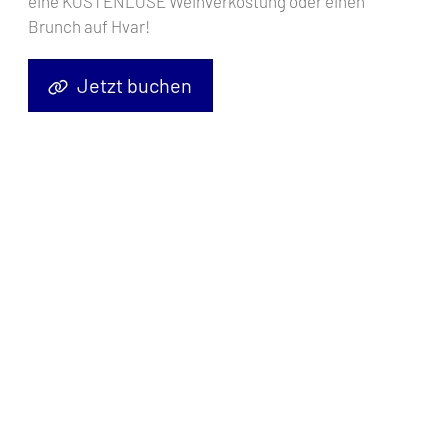
eine KOSTENLOSE Weinverkostung oder einen
Brunch auf Hvar!
Jetzt buchen
Segelyacht
Oceanis 46.1 Ariel
, Baujahr
2024
, liegt im
Pula, ACI
Marina Pomer, Istrien, Kroatien
vor Anker. Es verfügt über
5
Kabinen
und bietet Platz für
10 + 2 Personen
mit
3 Toiletten
.
Bettwäsche und Küchenausstattung sind im Preis inbegriffen.