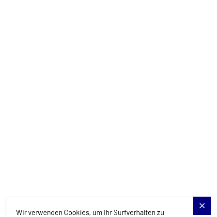
+385 99 844 2210
info@allure-navis.com
Yachts
Charter-Specials
Reiseziele
Dienstleistungen
Blog
Allure Navis
Wir verwenden Cookies, um Ihr Surfverhalten zu