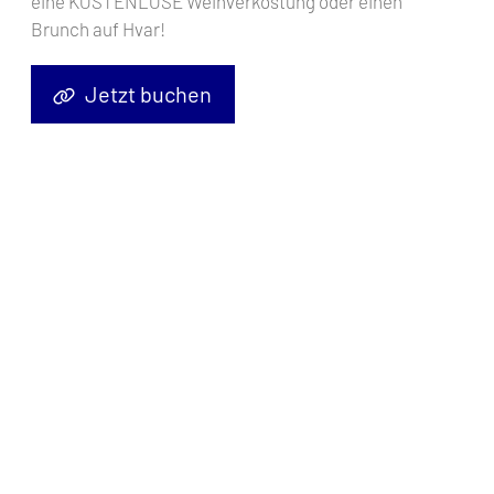
eine KOSTENLOSE Weinverkostung oder einen
Brunch auf Hvar!
Jetzt buchen
Segelyacht
Oceanis 40.1 Kelani
, Baujahr
2024
, liegt im
Pula, ACI
Marina Pomer, Istrien, Kroatien
vor Anker. Es verfügt über
3
Kabinen
und bietet Platz für
6 + 2 Personen
mit
2 Toiletten
.
Bettwäsche und Küchenausstattung sind im Preis inbegriffen.