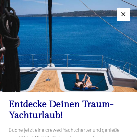
+385 95 502 0094
Folgen Sie uns:
7-Tage-Charter nicht geeignet? Kontaktieren Sie uns für ein
individuelles Angebot!
Jetzt buchen
1.330 €
Oceanis 30.1
Yoda
15/08/2026 - 22/08/2026
Entdecke Deinen Traum-
Startseite
Zurück zu den Suchergebnissen
Oceanis 30.1 Yoda
Yachturlaub!
Buche jetzt eine crewed Yachtcharter und genieße