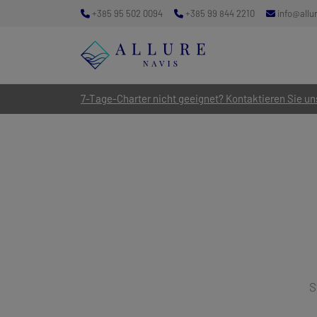
+385 95 502 0094
+385 99 844 2210
info@allu
7-Tage-Charter nicht geeignet? Kontaktieren Sie uns
S