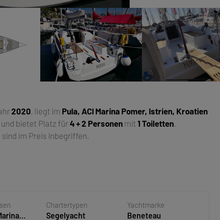
jahr
2020
, liegt im
Pula, ACI Marina Pomer, Istrien, Kroatien
und bietet Platz für
4 + 2 Personen
mit
1 Toiletten
.
ind im Preis inbegriffen.
asen
Chartertypen
Yachtmarke
Marina
Segelyacht
Beneteau