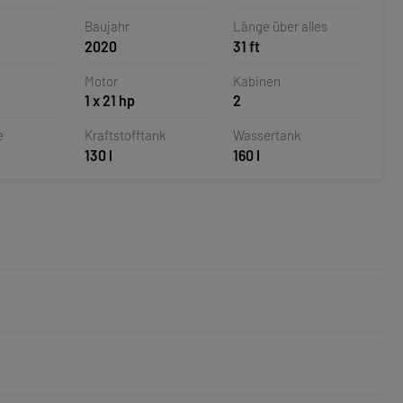
oatien
Baujahr
Länge über alles
2020
31 ft
Motor
Kabinen
1 x 21 hp
2
e
Kraftstofftank
Wassertank
130 l
160 l