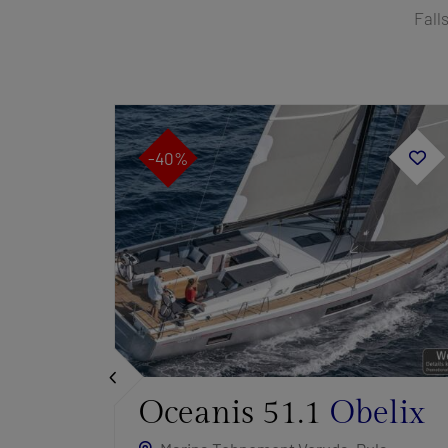
Fall
-40%
e
Oceanis 51.1
Obelix