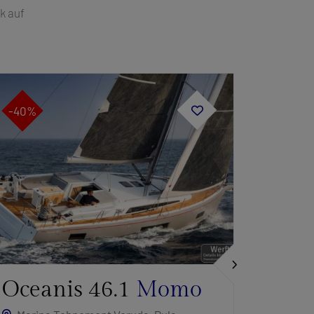
k auf
-40%
-40%
Oceanis 46.1
Momo
Bava