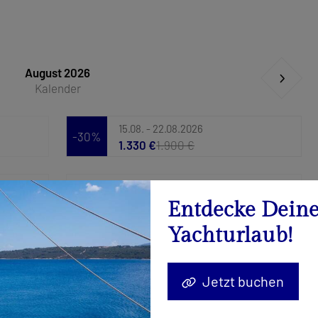
August 2026
Kalender
15.08. - 22.08.2026
-30%
1.330 €
1.900 €
29.08. - 05.09.2026
Anfrage senden
Entdecke Dein
Yachturlaub!
Jetzt buchen