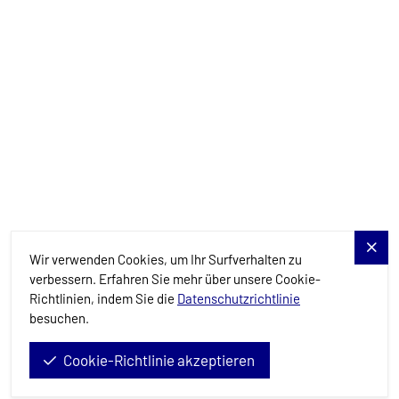
Charter-Specials
Reiseziele
Dienstleistungen
Blog
Allure Navis
Wir verwenden Cookies, um Ihr Surfverhalten zu
verbessern. Erfahren Sie mehr über unsere Cookie-
Richtlinien, indem Sie die
Datenschutzrichtlinie
besuchen.
Cookie-Richtlinie akzeptieren
Allure Navis d.o.o. © 2026. All Rights Reserved.