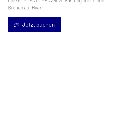
eine KOSTENLOSE Weinverkostung oder einen
Brunch auf Hvar!
Jetzt buchen
Segelyacht
More 55 Solid White
, Baujahr
2017
, liegt im
Pula,
Marina Polesana, Istrien, Kroatien
vor Anker. Es verfügt über
5 + 1
Kabinen
und bietet Platz für
10 + 2 Personen
mit
3 + 1 Toiletten
.
Bettwäsche und Küchenausstattung sind im Preis inbegriffen.