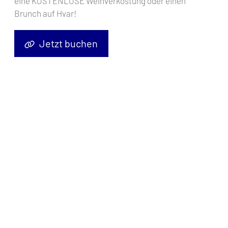
eine KOSTENLOSE Weinverkostung oder einen
Brunch auf Hvar!
Jetzt buchen
Katamaran
Lagoon 450 S Gecko
, Baujahr
2020
, liegt im
Marina
Punat, Krk, Kvarner, Kroatien
vor Anker. Es verfügt über
4 + 1
Kabinen
und bietet Platz für
8 + 1 Personen
mit
4 Toiletten
.
Bettwäsche und Küchenausstattung sind im Preis inbegriffen.