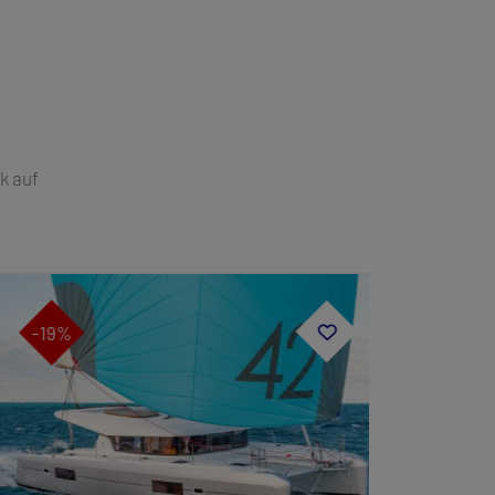
k auf
-19%
-19%