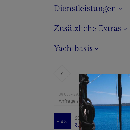
Dienstleistungen
Zusätzliche Extras
Yachtbasis
08.08. - 29.08.2026
Anfrage senden
29.08. - 05.09.2026
-19%
3.894 €
4.810 €