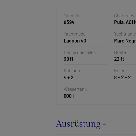
Yacht ID
Charter-B
8394
Pula, ACI 
Pomer, Kr
Yachtmodell
Yachtname
Lagoon 40
Mare Negr
Länge über alles
Breite
39 ft
22 ft
Kabinen
Kojen
4 + 2
8 + 2 + 2
Wassertank
600 l
Ausrüstung