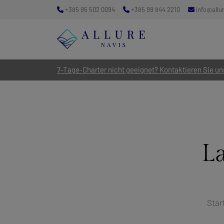
+385 95 502 0094
+385 99 844 2210
info@allu
7-Tage-Charter nicht geeignet? Kontaktieren Sie uns
L
Star