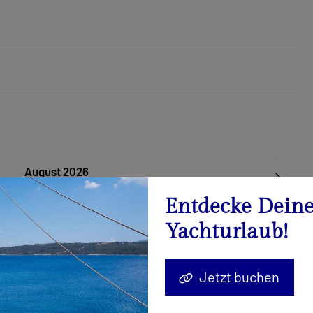
August 2026
Kalender
Entdecke Dein
Yachturlaub!
22.08. - 29.08.2026
Anfrage senden
Jetzt buchen