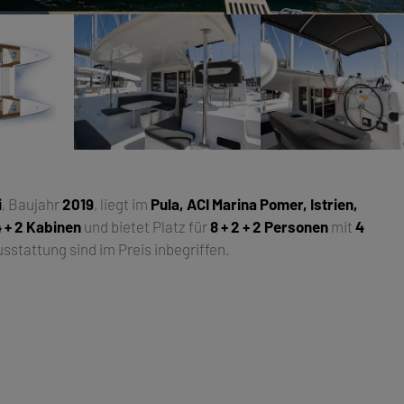
i
, Baujahr
2019
, liegt im
Pula, ACI Marina Pomer, Istrien,
 + 2 Kabinen
und bietet Platz für
8 + 2 + 2 Personen
mit
4
stattung sind im Preis inbegriffen.