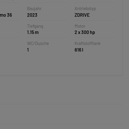
Baujahr
Antriebstyp
smo 36
2023
ZDRIVE
Tiefgang
Motor
1.15 m
2 x 300 hp
WC/Dusche
Kraftstofftank
1
816 l