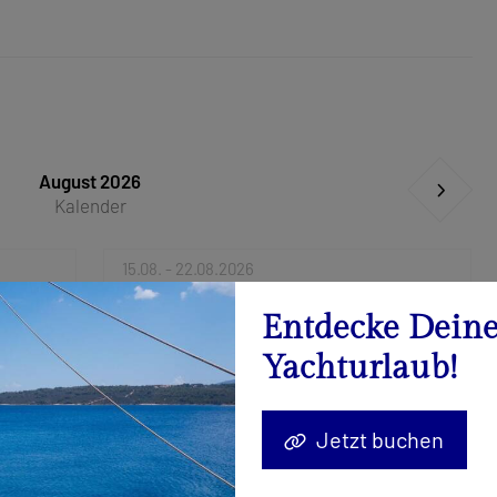
August 2026
Kalender
15.08. - 22.08.2026
Anfrage senden
Entdecke Dein
Yachturlaub!
29.08. - 05.09.2026
Anfrage senden
Jetzt buchen