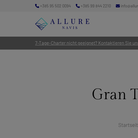
+385 95 502 0094
+385 99 844 2210
info@allu
7-Tage-Charter nicht geeignet? Kontaktieren Sie uns
Gran 
Startsei