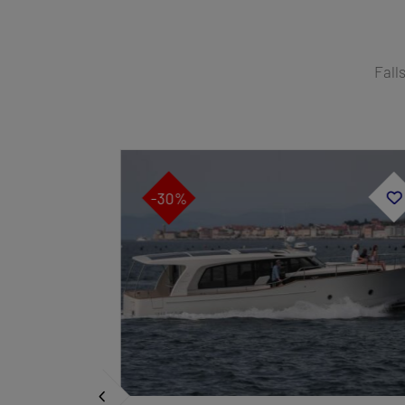
Fall
-30%