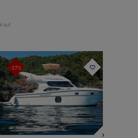
k auf
-27%
-20%