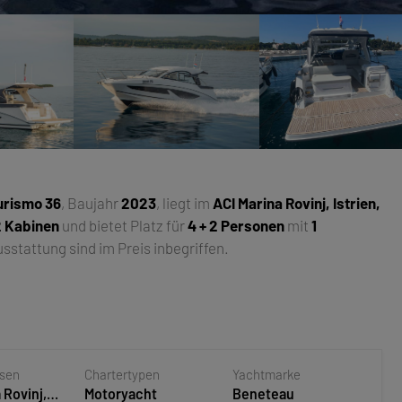
urismo 36
, Baujahr
2023
, liegt im
ACI Marina Rovinj, Istrien,
2 Kabinen
und bietet Platz für
4 + 2 Personen
mit
1
stattung sind im Preis inbegriffen.
asen
Chartertypen
Yachtmarke
 Rovinj,
Motoryacht
Beneteau