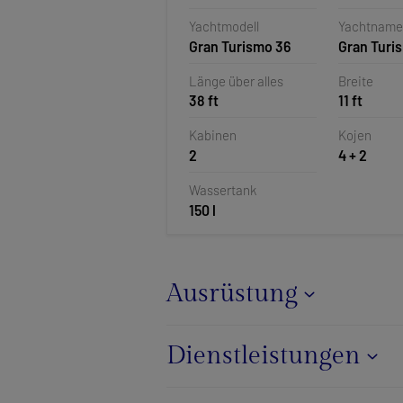
Kroatien
Yachtmodell
Yachtname
Gran Turismo 36
Gran Turi
Länge über alles
Breite
38 ft
11 ft
Kabinen
Kojen
2
4 + 2
Wassertank
150 l
Ausrüstung
Dienstleistungen