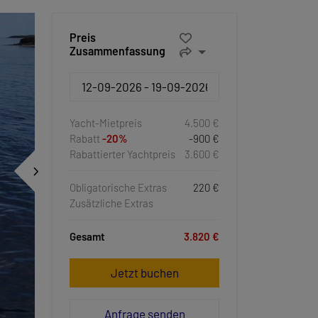
Preis
Zusammenfassung
Yacht-Mietpreis
4.500 €
Rabatt
-20%
-900 €
Rabattierter Yachtpreis
3.600 €
Obligatorische Extras
220 €
Zusätzliche Extras
Gesamt
3.820 €
Jetzt buchen
Anfrage senden