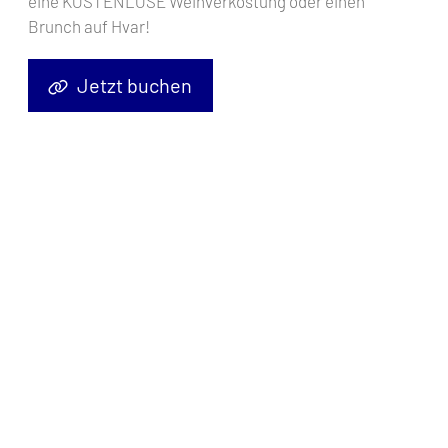
eine KOSTENLOSE Weinverkostung oder einen
Brunch auf Hvar!
Jetzt buchen
Segelyacht
Elan Impression 45.1 Viki
, Baujahr
2022
, liegt im
Pula, Marina Polesana, Istrien, Kroatien
vor Anker. Es verfügt
über
4 Kabinen
und bietet Platz für
8 + 2 Personen
mit
2 Toiletten
.