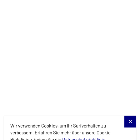
info@allure-navis.com
Yachts
Charter-Specials
Reiseziele
Dienstleistungen
Blog
Allure Navis
Wir verwenden Cookies, um Ihr Surfverhalten zu
verbessern. Erfahren Sie mehr über unsere Cookie-
Richtlinien, indem Sie die
Datenschutzrichtlinie