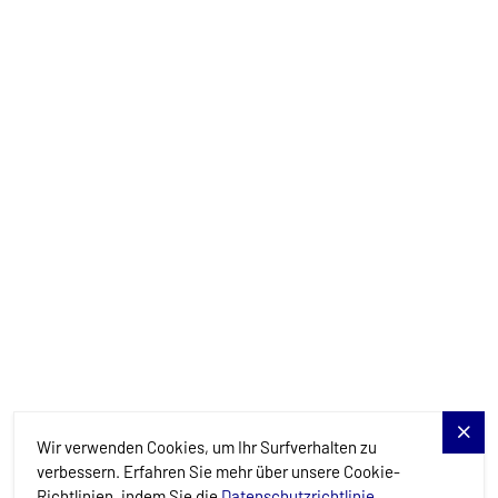
info@allure-navis.com
Yachts
Charter-Specials
Reiseziele
Dienstleistungen
Blog
Allure Navis
Wir verwenden Cookies, um Ihr Surfverhalten zu
verbessern. Erfahren Sie mehr über unsere Cookie-
Richtlinien, indem Sie die
Datenschutzrichtlinie