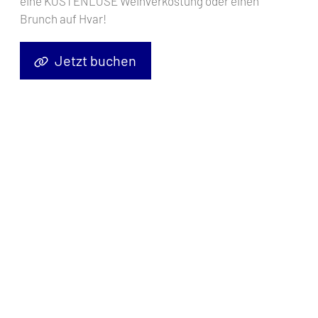
eine KOSTENLOSE Weinverkostung oder einen
Brunch auf Hvar!
Jetzt buchen
Segelyacht
Elan Impression 45.1 Tattoo
, Baujahr
2022
, liegt im
Pula, Marina Polesana, Istrien, Kroatien
vor Anker. Es verfügt
über
4 Kabinen
und bietet Platz für
8 + 2 Personen
mit
2 Toiletten
.