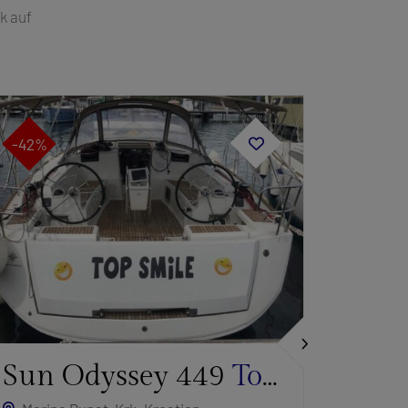
k auf
-42%
-35%
Sun Odyssey 449
Top
Elan