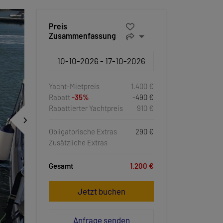
Preis
Zusammenfassung
Yacht-Mietpreis
1.400 €
Rabatt
-35%
-490 €
Rabattierter Yachtpreis
910 €
Obligatorische Extras
290 €
Zusätzliche Extras
Gesamt
1.200 €
Jetzt buchen
Anfrage senden