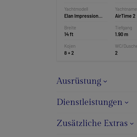
Kroatien
Yachtmodell
Yachtname
Elan Impression
AirTime 2
45.1
Breite
Tiefgang
14 ft
1.90 m
Kojen
WC/Dusch
8 + 2
2
Ausrüstung
Dienstleistungen
Zusätzliche Extras