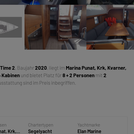
rTime 2
, Baujahr
2020
, liegt im
Marina Punat, Krk, Kvarner,
4 Kabinen
und bietet Platz für
8 + 2 Personen
mit
2
stattung sind im Preis inbegriffen.
asen
Chartertypen
Yachtmarke
at, Krk,
Segelyacht
Elan Marine