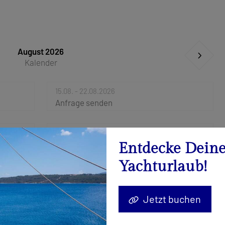
August 2026
Kalender
15.08. - 22.08.2026
Anfrage senden
29.08. - 05.09.2026
Anfrage senden
Entdecke Dein
Yachturlaub!
Jetzt buchen