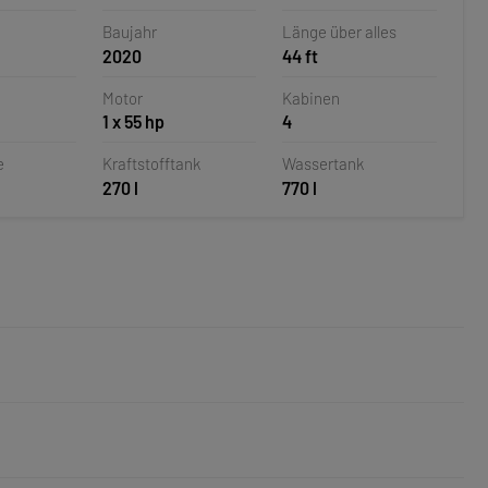
Baujahr
Länge über alles
2020
44 ft
Motor
Kabinen
1 x 55 hp
4
e
Kraftstofftank
Wassertank
270 l
770 l