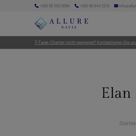
+385 95 502 0094
+385 99 844 2210
info@allu
7-Tage-Charter nicht geeignet? Kontaktieren Sie uns
Elan
Startse