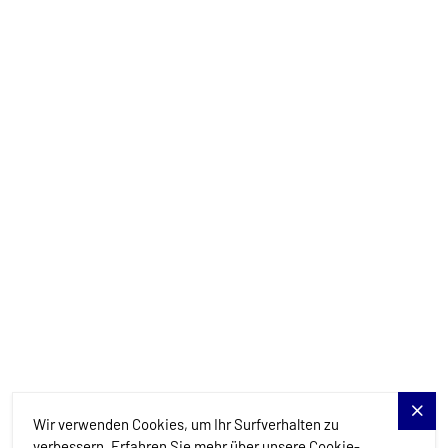
+385 99 844 2210
info@allure-navis.com
Yachts
Charter-Specials
Reiseziele
Dienstleistungen
Blog
Allure Navis
Wir verwenden Cookies, um Ihr Surfverhalten zu
verbessern. Erfahren Sie mehr über unsere Cookie-