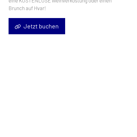
eine KOSTENLOSE Weinverkostung oder einen
Brunch auf Hvar!
Jetzt buchen
Segelyacht
Elan Impression 40 Fides
, Baujahr
2017
, liegt im
Marina Tehnomont Veruda, Pula, Istrien, Kroatien
vor Anker. Es
verfügt über
3 Kabinen
und bietet Platz für
6 + 2 Personen
mit
2