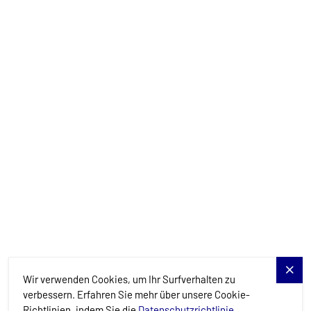
info@allure-navis.com
Yachts
Charter-Specials
Reiseziele
Dienstleistungen
Blog
Allure Navis
Wir verwenden Cookies, um Ihr Surfverhalten zu
verbessern. Erfahren Sie mehr über unsere Cookie-
Richtlinien, indem Sie die
Datenschutzrichtlinie