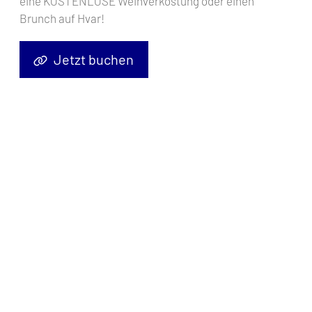
eine KOSTENLOSE Weinverkostung oder einen
Brunch auf Hvar!
Jetzt buchen
Segelyacht
Dufour 430 GL Sea Cloud 1
, Baujahr
2019
, liegt im
Pula, Marina Polesana, Istrien, Kroatien
vor Anker. Es verfügt
über
4 Kabinen
und bietet Platz für
8 + 2 Personen
mit
2 Toiletten
.