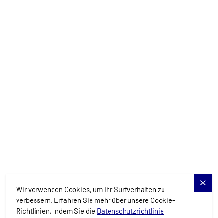
info@allure-navis.com
Yachts
Charter-Specials
Reiseziele
Dienstleistungen
Blog
Allure Navis
Wir verwenden Cookies, um Ihr Surfverhalten zu
verbessern. Erfahren Sie mehr über unsere Cookie-
Richtlinien, indem Sie die
Datenschutzrichtlinie