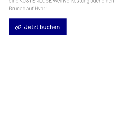
eine KOSTENLOSE Weinverkostung oder einen
Brunch auf Hvar!
Jetzt buchen
Segelyacht
Dufour 382 GL Diniva II
, Baujahr
2016
, liegt im
Marina
Punat, Krk, Kvarner, Kroatien
vor Anker. Es verfügt über
3
Kabinen
und bietet Platz für
6 + 1 Personen
mit
1 Toiletten
.