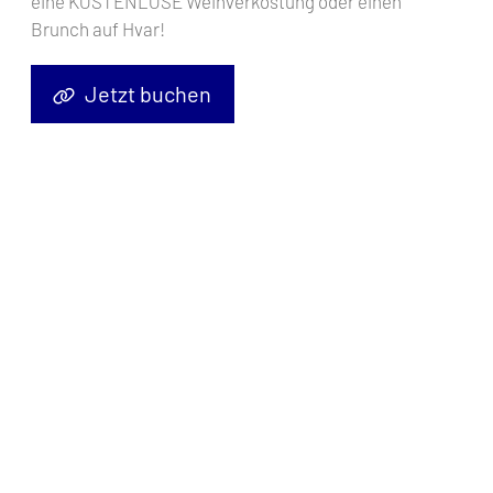
eine KOSTENLOSE Weinverkostung oder einen
Brunch auf Hvar!
Jetzt buchen
Segelyacht
Bavaria Cruiser 51 Tramuntana
, Baujahr
2014
, liegt