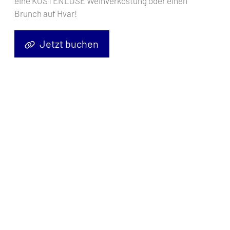
eine KOSTENLOSE Weinverkostung oder einen
Brunch auf Hvar!
Jetzt buchen
Motoryacht
Antares 12 Helen Rose
, Baujahr
2006
, liegt im
Pula,
ACI Marina Pomer, Istrien, Kroatien
vor Anker. Es verfügt über
2
Kabinen
und bietet Platz für
4 Personen
mit
2 Toiletten
.
Bettwäsche und Küchenausstattung sind im Preis inbegriffen.