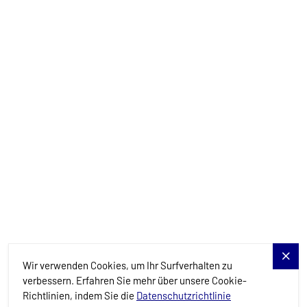
info@allure-navis.com
Yachts
Charter-Specials
Reiseziele
Dienstleistungen
Blog
Allure Navis
Wir verwenden Cookies, um Ihr Surfverhalten zu
verbessern. Erfahren Sie mehr über unsere Cookie-
Richtlinien, indem Sie die
Datenschutzrichtlinie