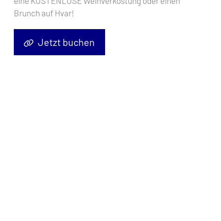
eine KOSTENLOSE Weinverkostung oder einen
zur Auswahl des perfekten tropischen Segelreiseziels
Brunch auf Hvar!
Jetzt buchen
Eine tropisches Segelabenteuer zu erleben, ist für viele ein wahr
gewordener Traum, und die Wahl des richtigen Reiseziels kann den
Unterschied ausmachen. Egal, ob Sie ein erfahrener Segler sind
oder als Anfänger die Meere erkunden möchten, die Britischen
Jungferninseln (BVI), die Seychellen und die Karibik bieten einige