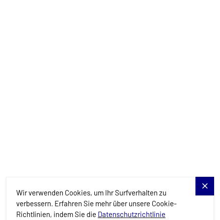
info@allure-navis.com
Yachts
Charter-Specials
Reiseziele
Dienstleistungen
Blog
Allure Navis
Wir verwenden Cookies, um Ihr Surfverhalten zu
verbessern. Erfahren Sie mehr über unsere Cookie-
Richtlinien, indem Sie die
Datenschutzrichtlinie