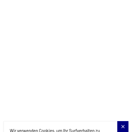
+385 99 844 2210
info@allure-navis.com
Yachts
Charter-Specials
Reiseziele
Dienstleistungen
Blog
Allure Navis
Wir verwenden Cookies, um Ihr Surfverhalten zu