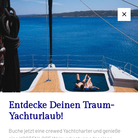
+385 95 502 0094
Folgen Sie uns:
7-Tage-Charter nicht geeignet? Kontaktieren Sie uns für ein
individuelles Angebot!
Lagoon 55 Tri-Wing
Startseite
Persönliche Yacht-Auswahl
Lagoon 55 Tri-Wing
Entdecke Deinen Traum-
Yachturlaub!
Buche jetzt eine crewed Yachtcharter und genieße