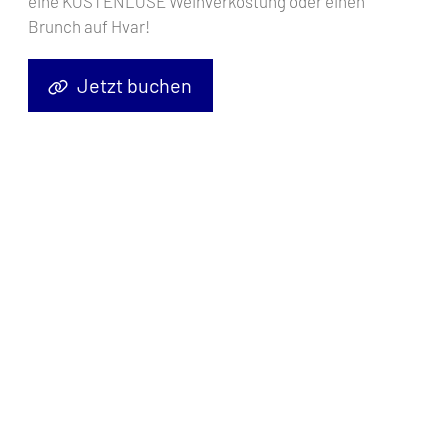
eine KOSTENLOSE Weinverkostung oder einen
Brunch auf Hvar!
Jetzt buchen
Willkommen an Bord der Lagoon 55 - Tri Wing, einem Katamaran,
auf dem Komfort, Stil und Abenteuer nahtlos ineinander
übergehen, um Ihnen ein unvergessliches Segelerlebnis zu bieten.
Diese außergewöhnliche Yacht setzt neue Maßstäbe in Luxus und
Leistung und ist die ideale Wahl für alle, die eine erstklassige
Yachtcharter mit Crew entlang der atemberaubenden kroatischen
Küste suchen. Hervorragender Komfort und Design.