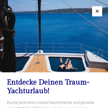
+385 95 502 0094
Folgen Sie uns:
7-Tage-Charter nicht geeignet? Kontaktieren Sie uns für ein
individuelles Angebot!
Mediterraner Charme
Startseite
Mediterraner Charme
Entdecke Deinen Traum-
Yachturlaub!
Buche jetzt eine crewed Yachtcharter und genieße