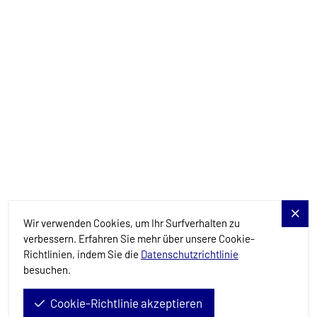
Yachts
Charter-Specials
Reiseziele
Dienstleistungen
Blog
Allure Navis
Wir verwenden Cookies, um Ihr Surfverhalten zu
verbessern. Erfahren Sie mehr über unsere Cookie-
Richtlinien, indem Sie die
Datenschutzrichtlinie
besuchen.
Allure Navis d.o.o. © 2026. All Rights Reserved.
Cookie-Richtlinie akzeptieren