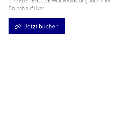
eine KOSTENLOSE Weinverkostung oder einen
Brunch auf Hvar!
Jetzt buchen
06.06.2024
Inselhüpfen in der Türkei: Die
besten Inseln, die man mit dem
Boot erkunden kann
Die atemberaubende Küste der Türkei ist ein Paradies für
Segler und bietet eine Fülle wunderschöner Inseln zum
Erkunden. Jede Insel hat ihren eigenen einzigartigen
Charme, von antiken Ruinen und malerischen Dörfern bis
Mehr lesen
hin zu unberührten Stränden und üppigen Landschaften.
Wenn Sie ein Inselhüpfen-Abenteuer in der Türkei planen,