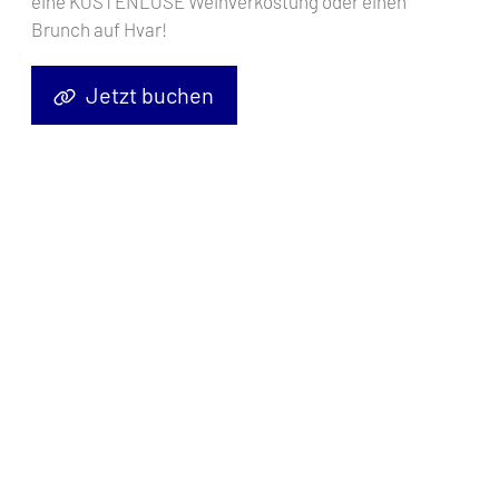
eine KOSTENLOSE Weinverkostung oder einen
Brunch auf Hvar!
Jetzt buchen
Motoryacht
Merry Fisher 895 Sport Offshore Surprise
, Baujahr