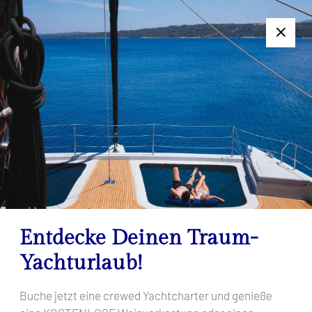
+385 95 502 0094
Folgen Sie uns:
7-Tage-Charter nicht geeignet? Kontaktieren Sie uns für ein
individuelles Angebot!
Filter Results
Ihre Suchergebnisse
Startseite
Ihre Suchergebnisse
Entdecke Deinen Traum-
Yachturlaub!
Buche jetzt eine crewed Yachtcharter und genieße