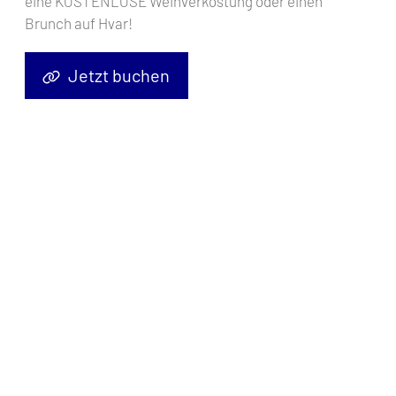
eine KOSTENLOSE Weinverkostung oder einen
Auswählen Chartertyp
Brunch auf Hvar!
Jetzt buchen
Finde ein Boot
Es ist einfach!
Ihre Yacht suchen
Ergebnisse filtern
Ihre Yacht buchen
Ihren Abenteuer genießen
5602
gefundene Boote
Preis (Min - Max)