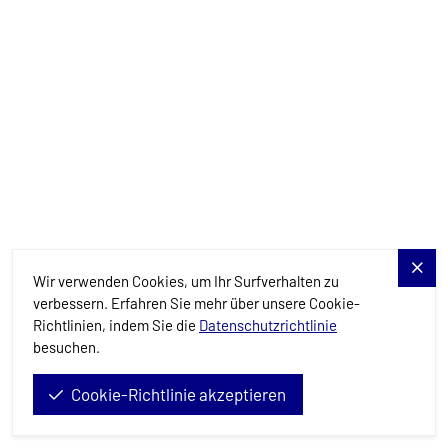
Details
Verfügbar
Mehr laden
Benötigen Sie Hilfe?
Wir verwenden Cookies, um Ihr Surfverhalten zu
verbessern. Erfahren Sie mehr über unsere Cookie-
Richtlinien, indem Sie die
Datenschutzrichtlinie
Planen Sie Ihren Traumsegelurlaub? Kontaktieren Sie uns, und
besuchen.
unsere Experten werden Sie auf jedem Schritt des Weges
begleiten.
Cookie-Richtlinie akzeptieren